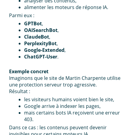
analyser des contenus,
alimenter les moteurs de réponse IA.
Parmi eux :
GPTBot
,
OAISearchBot
,
ClaudeBot
,
PerplexityBot
,
Google-Extended
,
ChatGPT-User
.
Exemple concret
Imaginons que le site de Martin Charpente utilise
une protection serveur trop agressive.
Résultat :
les visiteurs humains voient bien le site,
Google arrive à indexer les pages,
mais certains bots IA reçoivent une erreur
403.
Dans ce cas : les contenus peuvent devenir
invisibles pour certains moteurs IA.